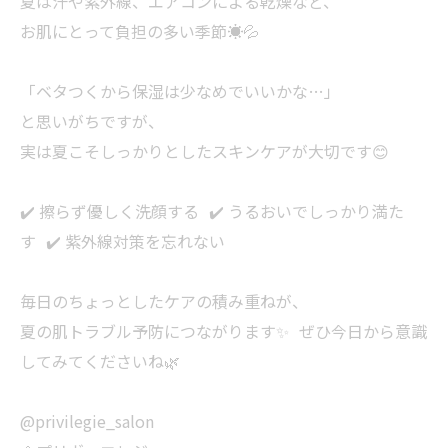
夏は汗や紫外線、エアコンによる乾燥など、
お肌にとって負担の多い季節☀️💦
「ベタつくから保湿は少なめでいいかな…」
と思いがちですが、
実は夏こそしっかりとしたスキンケアが大切です😊
✔️ 擦らず優しく洗顔する ✔️ うるおいでしっかり満た
す ✔️ 紫外線対策を忘れない
毎日のちょっとしたケアの積み重ねが、
夏の肌トラブル予防につながります✨ ぜひ今日から意識
してみてくださいね🌿
@privilegie_salon