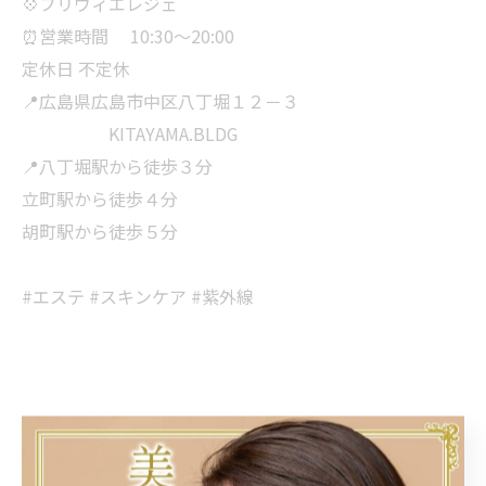
💠プリヴィエレジェ
⏰営業時間 10:30～20:00
定休日 不定休
📍広島県広島市中区八丁堀１２－３
KITAYAMA.BLDG
📍八丁堀駅から徒歩３分
立町駅から徒歩４分
胡町駅から徒歩５分
#エステ #スキンケア #紫外線
< 前のページ
一覧に戻る
次のページ >