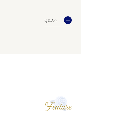
Q＆Aへ
Feature